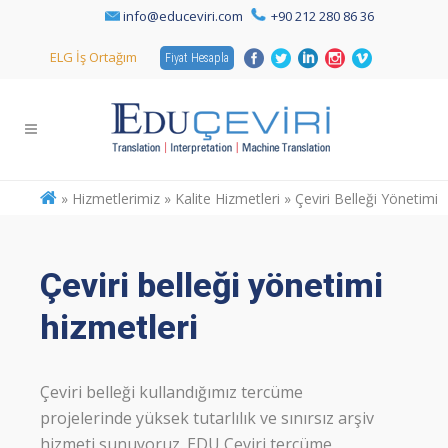
info@educeviri.com
+90 212 280 86 36
ELG İş Ortağım
Fiyat Hesapla
»
Hizmetlerimiz » Kalite Hizmetleri » Çeviri Belleği Yönetimi
Çeviri belleği yönetimi
hizmetleri
Çeviri belleği kullandığımız tercüme
projelerinde yüksek tutarlılık ve sınırsız arşiv
hizmeti sunuyoruz. EDU Çeviri tercüme