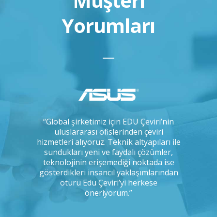
Müşteri
Yorumları
çok uzun
“Global şirketimiz için EDU Çeviri’nin
“IKEA ola
, arada bir
uluslararası ofislerinden çeviri
çeviri 
 ve tercüme
hizmetleri alıyoruz. Teknik altyapıları ile
yapmakt
 kadar titiz
sundukları yeni ve faydalı çözümler,
uyum
ığımı
teknolojinin erişemediği noktada ise
odaklılı
Bunu kim
gösterdikleri insancıl yaklaşımlarından
disiplin
ımıza
ötürü Edu Çeviri’yi herkese
r misiniz?”
öneriyorum.”