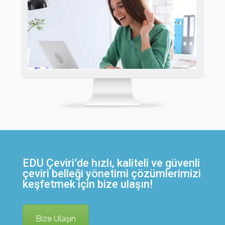
EDU Çeviri’de hızlı, kaliteli ve güvenli
çeviri belleği yönetimi çözümlerimizi
keşfetmek için bize ulaşın!
Bize Ulaşın