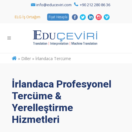
info@educeviri.com
+90 212 280 86 36
ELG İş Ortağım
Fiyat Hesapla
»
Diller » İrlandaca Tercüme
İrlandaca Profesyonel
Tercüme &
Yerelleştirme
Hizmetleri