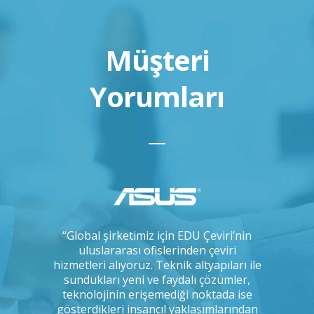
Müşteri
Yorumları
çok uzun
“Global şirketimiz için EDU Çeviri’nin
“IKEA ola
, arada bir
uluslararası ofislerinden çeviri
çeviri 
 ve tercüme
hizmetleri alıyoruz. Teknik altyapıları ile
yapmakt
 kadar titiz
sundukları yeni ve faydalı çözümler,
uyum
ığımı
teknolojinin erişemediği noktada ise
odaklılı
Bunu kim
gösterdikleri insancıl yaklaşımlarından
disiplin