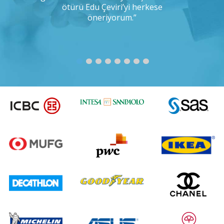
ımıza
ötürü Edu Çeviri’yi herkese
r misiniz?”
öneriyorum.”