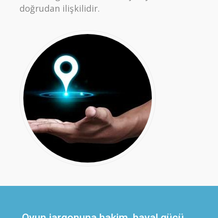
doğrudan ilişkilidir.
Oyun jargonuna hakim, hayal gücü