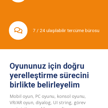
Oyun lokalizasyonunda profesyonel tercüme
7 / 24 ulaşılabilir tercüme bürosu
büromuza ve projelerinize dilediğiniz zaman
ulaşın!
Oyununuz için doğru
yerelleştirme sürecini
birlikte belirleyelim
Mobil oyun, PC oyunu, konsol oyunu,
VR/AR oyun, diyalog, UI string, görev