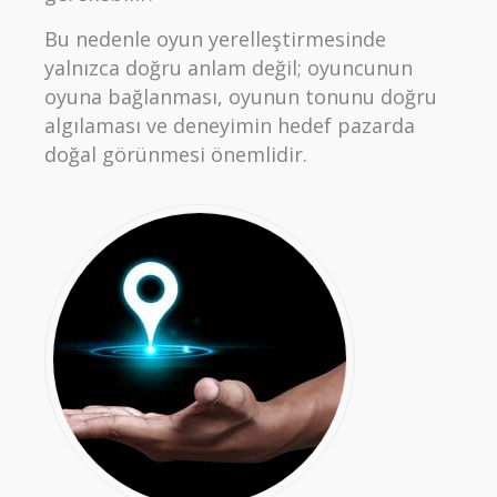
Bu nedenle oyun yerelleştirmesinde
yalnızca doğru anlam değil; oyuncunun
oyuna bağlanması, oyunun tonunu doğru
algılaması ve deneyimin hedef pazarda
doğal görünmesi önemlidir.