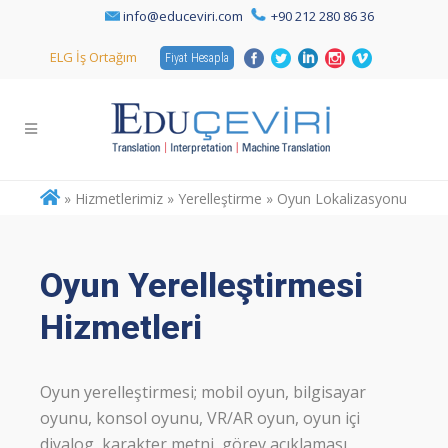
info@educeviri.com
+90 212 280 86 36
ELG İş Ortağım
Fiyat Hesapla
»
Hizmetlerimiz » Yerelleştirme » Oyun Lokalizasyonu
Oyun Yerelleştirmesi
Hizmetleri
Oyun yerelleştirmesi; mobil oyun, bilgisayar
oyunu, konsol oyunu, VR/AR oyun, oyun içi
diyalog, karakter metni, görev açıklaması,