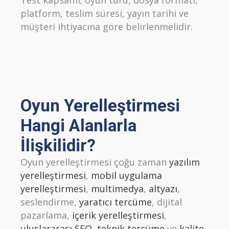
Test kapsamı; oyun türü, dosya formatı,
platform, teslim süresi, yayın tarihi ve
müşteri ihtiyacına göre belirlenmelidir.
Oyun Yerelleştirmesi
Hangi Alanlarla
İlişkilidir?
Oyun yerelleştirmesi çoğu zaman
yazılım
yerelleştirmesi
,
mobil uygulama
yerelleştirmesi
,
multimedya
,
altyazı
,
seslendirme,
yaratıcı tercüme
, dijital
pazarlama,
içerik yerelleştirmesi
,
uluslararası SEO
,
teknik tercüme
ve
kalite