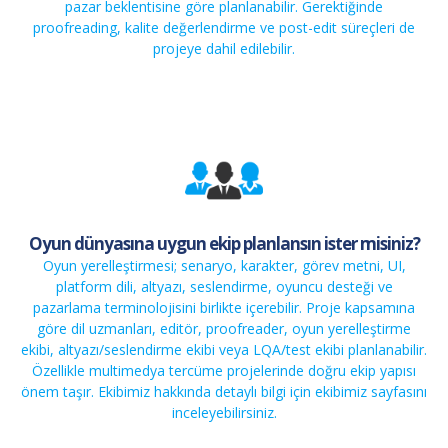
pazar beklentisine göre planlanabilir. Gerektiğinde
proofreading
,
kalite değerlendirme
ve
post-edit
süreçleri de
projeye dahil edilebilir.
Oyun dünyasına uygun ekip planlansın ister misiniz?
Oyun yerelleştirmesi; senaryo, karakter, görev metni, UI,
platform dili,
altyazı
,
seslendirme
, oyuncu desteği ve
pazarlama terminolojisini birlikte içerebilir. Proje kapsamına
göre
dil uzmanları
, editör, proofreader, oyun yerelleştirme
ekibi, altyazı/seslendirme ekibi veya LQA/test ekibi planlanabilir.
Özellikle
multimedya tercüme
projelerinde doğru ekip yapısı
önem taşır. Ekibimiz hakkında detaylı bilgi için
ekibimiz
sayfasını
inceleyebilirsiniz.