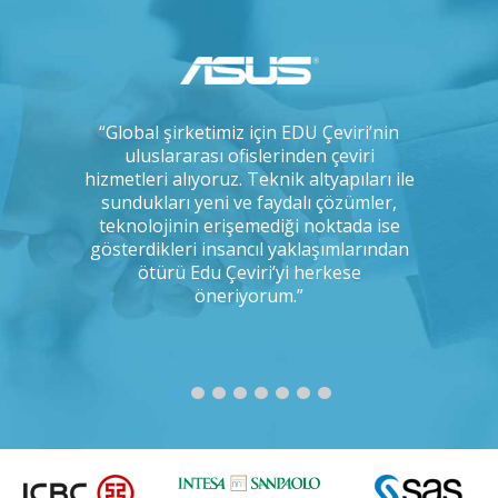
çok uzun
“Global şirketimiz için EDU Çeviri’nin
“IKEA ola
, arada bir
uluslararası ofislerinden çeviri
çeviri 
 ve tercüme
hizmetleri alıyoruz. Teknik altyapıları ile
yapmakt
 kadar titiz
sundukları yeni ve faydalı çözümler,
uyum
ığımı
teknolojinin erişemediği noktada ise
odaklılı
Bunu kim
gösterdikleri insancıl yaklaşımlarından
disiplin
ımıza
ötürü Edu Çeviri’yi herkese
r misiniz?”
öneriyorum.”