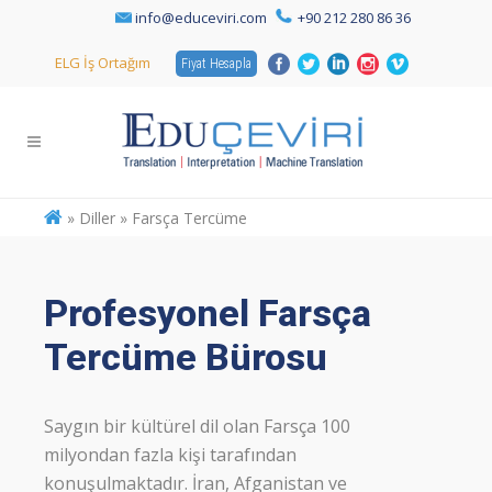
info@educeviri.com
+90 212 280 86 36
ELG İş Ortağım
Fiyat Hesapla
»
Diller » Farsça Tercüme
Profesyonel Farsça
Tercüme Bürosu
Saygın bir kültürel dil olan Farsça 100
milyondan fazla kişi tarafından
konuşulmaktadır. İran, Afganistan ve