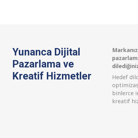
Yunanca Dijital
Markanızı
pazarlama
Pazarlama ve
dilediğin
Kreatif Hizmetler
Hedef dil
optimizasy
binlerce 
kreatif hi