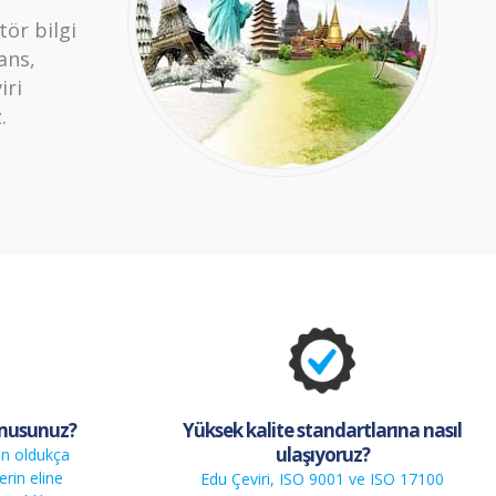
tör bilgi
ans,
iri
.
 musunuz?
Yüksek kalite standartlarına nasıl
ulaşıyoruz?
çin oldukça
lerin eline
Edu Çeviri, ISO 9001 ve ISO 17100