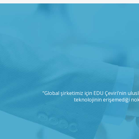
ıştım. İşini sizin
“Global şirketimiz için EDU Çeviri’nin ulusl
ebilir misiniz?”
teknolojinin erişemediği nok