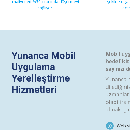
maliyetleri %50 oranında düşürmeyi
şekilde orga
sağlıyor.
dosy
Yunanca Mobil
Mobil uyg
hedef kit
Uygulama
sayınızı 
Yerelleştirme
Yunanca m
dilediğini
Hizmetleri
uzmanları
olabilirsi
almak için
Web si