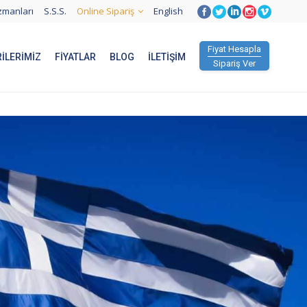
zmanları
S.S.S.
Online Sipariş
English
Fiyat Hesapla
ILERIMIZ
FIYATLAR
BLOG
İLETIŞIM
Sipariş Ver