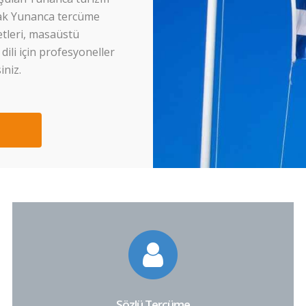
arak Yunanca tercüme
etleri, masaüstü
dili için profesyoneller
iniz.
Sözlü Tercüme