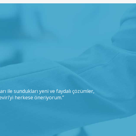
ları ile sundukları yeni ve faydalı çözümler,
“IKEA olarak,
eviri’yi herkese öneriyorum.”