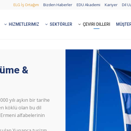
ELG İş Ortağım
Bizden Haberler
EDU Akademi
Kariyer
Dil U
HIZMETLERIMIZ
SEKTÖRLER
ÇEVIRI DILLERI
MÜŞTER
cüme &
000 yılı aşkın bir tarihe
 köklü olan bu dil
, Ermeni alfabelerinin
uşulan Yunanca turizm