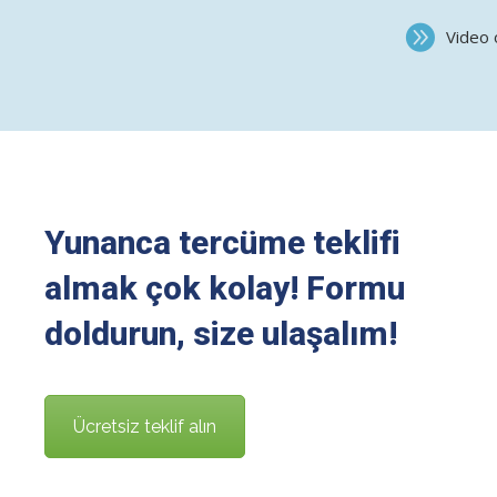
Video 
Yunanca tercüme teklifi
almak çok kolay! Formu
doldurun, size ulaşalım!
Ücretsiz teklif alın