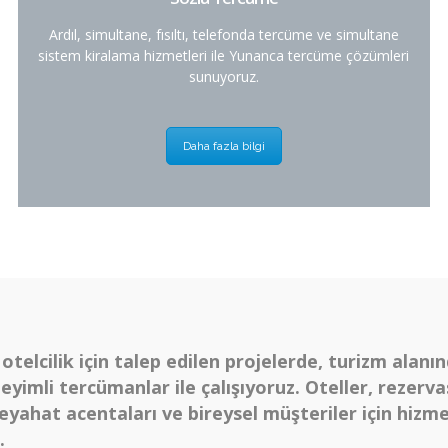
Ardıl, simultane, fısıltı, telefonda tercüme ve simultane
sistem kiralama hizmetleri ile Yunanca tercüme çözümleri
sunuyoruz.
Daha fazla bilgi
otelcilik için talep edilen projelerde, turizm alanı
eyimli tercümanlar ile çalışıyoruz. Oteller, rezerv
 seyahat acentaları ve bireysel müşteriler için hizm
.