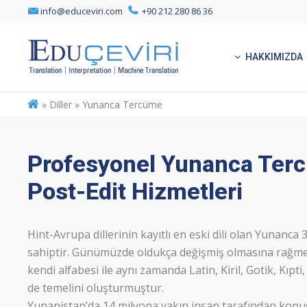
info@educeviri.com
+90 212 280 86 36
HAKKIMIZDA
»
Diller » Yunanca Tercüme
Profesyonel Yunanca Ter
Post-Edit Hizmetleri
Hint-Avrupa dillerinin kayıtlı en eski dili olan Yunanca 3
sahiptir. Günümüzde oldukça değişmiş olmasına rağmen
kendi alfabesi ile aynı zamanda Latin, Kiril, Gotik, Kıpti
de temelini oluşturmuştur.
Yunanistan’da 14 milyona yakın insan tarafından kon