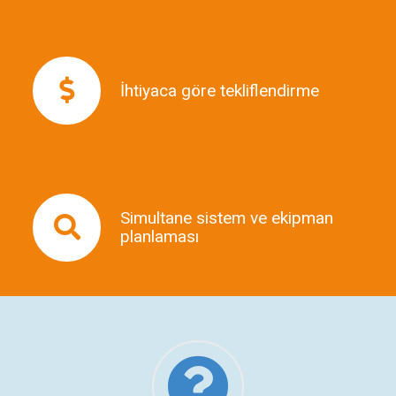
Yarım gün, tam gün, online
görüşme, saha ziyareti veya
İhtiyaca göre tekliflendirme
konferans formatına göre uygun
hizmet kapsamı ve teklif hazırlanır.
Simultane tercüme gereken
etkinliklerde kabin, kulaklık,
Simultane sistem ve ekipman
mikrofon ve teknik ekipman ihtiyacı
planlaması
proje kapsamında
değerlendirilebilir.