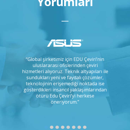
Yorumları
çok uzun
“Global şirketimiz için EDU Çeviri’nin
“IKEA ola
, arada bir
uluslararası ofislerinden çeviri
çeviri 
 ve tercüme
hizmetleri alıyoruz. Teknik altyapıları ile
yapmakt
 kadar titiz
sundukları yeni ve faydalı çözümler,
uyum
ığımı
teknolojinin erişemediği noktada ise
odaklılı
Bunu kim
gösterdikleri insancıl yaklaşımlarından
disiplin
ımıza
ötürü Edu Çeviri’yi herkese
r misiniz?”
öneriyorum.”