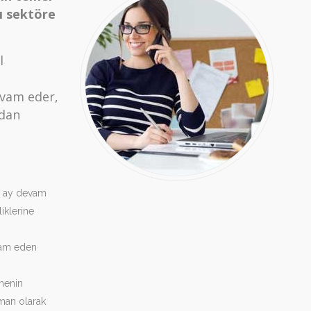
nı sektöre
l
evam eder,
mdan
2 ay devam
iklerine
vam eden
menin
man olarak