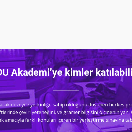
U Akademi’ye kimler katılabil
 yapacak düzeyde yetkinliğe sahip olduğunu düşünen herkes p
iftlerinde çeviri yeteneğini, ve gramer bilgisini ölçmenin yan
k amacıyla farklı konuları içeren bir yerleştirme sınavına tab