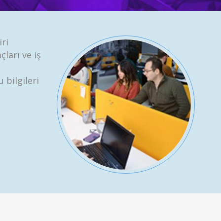
ri
ları ve iş
 bilgileri