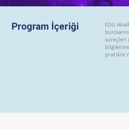
Program İçeriği
EDU Akadem
bürolarını
süreçleri 
bilgilerin
pratikte n