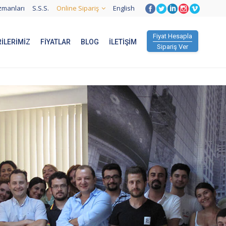
zmanları
S.S.S.
Online Sipariş
English
Fiyat Hesapla
ILERIMIZ
FIYATLAR
BLOG
İLETIŞIM
Sipariş Ver