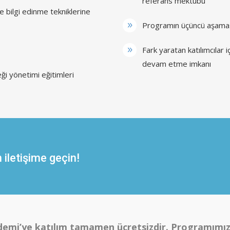
referans mektubu
e bilgi edinme tekniklerine
Programın üçüncü aşaması
Fark yaratan katılımcılar 
devam etme imkanı
eği yönetimi eğitimleri
n iletişime geçin!
emi’ye katılım tamamen ücretsizdir. Programımız