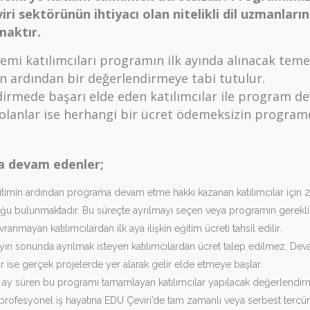
iri sektörünün ihtiyacı olan nitelikli dil uzmanları
maktır.
mi katılımcıları programın ilk ayında alınacak teme
in ardından bir değerlendirmeye tabi tutulur.
irmede başarı elde eden katılımcılar ile program d
 olanlar ise herhangi bir ücret ödemeksizin progra
 devam edenler;
timin ardından programa devam etme hakkı kazanan katılımcılar için 
ğu bulunmaktadır. Bu süreçte ayrılmayı seçen veya programın gereklil
anmayan katılımcılardan ilk aya ilişkin eğitim ücreti tahsil edilir.
ın sonunda ayrılmak isteyen katılımcılardan ücret talep edilmez. De
ar ise gerçek projelerde yer alarak gelir elde etmeye başlar.
ay süren bu programı tamamlayan katılımcılar yapılacak değerlendir
profesyonel iş hayatına EDU Çeviri’de tam zamanlı veya serbest tercü