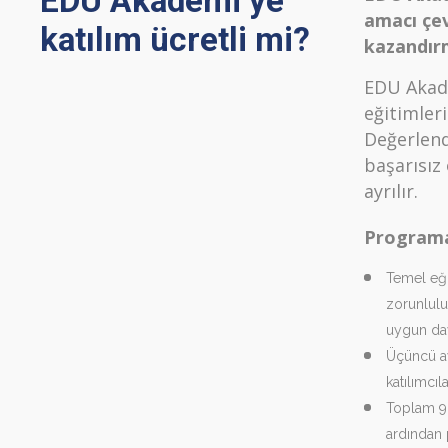
EDU Akademi’ye
amacı çev
katılım ücretli mi?
kazandır
EDU Akade
eğitimler
Değerlend
başarısız
ayrılır.
Programa
Temel eği
zorunlulu
uygun davr
Üçüncü ay
katılımcıl
Toplam 9 
ardından 