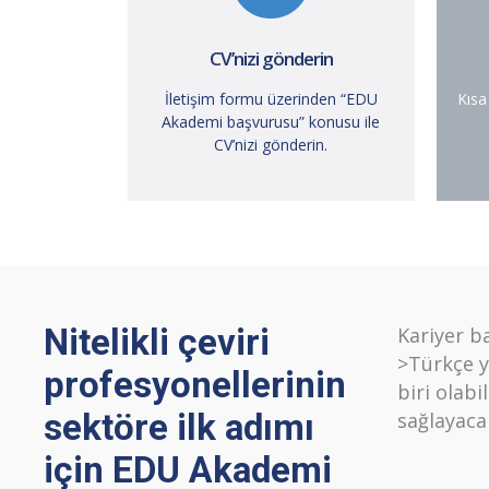
CV’nizi gönderin
İletişim formu üzerinden “EDU
Kısa
Akademi başvurusu” konusu ile
CV’nizi gönderin.
Nitelikli çeviri
Kariyer b
>Türkçe y
profesyonellerinin
biri olab
sektöre ilk adımı
sağlayacak
için EDU Akademi