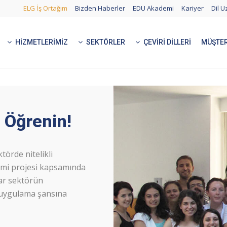
ELG İş Ortağım
Bizden Haberler
EDU Akademi
Kariyer
Dil U
HIZMETLERIMIZ
SEKTÖRLER
ÇEVIRI DILLERI
MÜŞTER
 Öğrenin!
törde nitelikli
emi projesi kapsamında
lar sektörün
 uygulama şansına