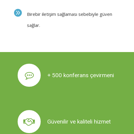
Birebir iletişim sağlaması sebebiyle güven
sağlar.
EDU Çeviri olarak sözlü tercüme eğitimi
+ 500 konferans çevirmeni
almış profesyonel dil uzmanları ile
çalışıyoruz.
Profesyonellik ve üstün kalite anlayışı ile
Güvenilir ve kaliteli hizmet
güvenilir tercüme hizmetleri sunuyoruz.