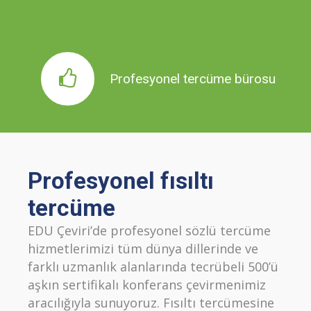
Tercümeye ihtiyaç duyduğunuz her alanda
Profesyonel tercüme bürosu
profesyonel dil çözümleri sağlıyoruz.
Profesyonel fısıltı
tercüme
EDU Çeviri’de profesyonel sözlü tercüme
hizmetlerimizi tüm dünya dillerinde ve
farklı uzmanlık alanlarında tecrübeli 500’ü
aşkın sertifikalı konferans çevirmenimiz
aracılığıyla sunuyoruz. Fısıltı tercümesine