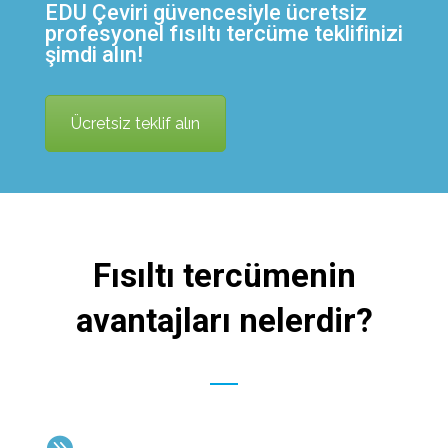
EDU Çeviri güvencesiyle ücretsiz
profesyonel fısıltı tercüme teklifinizi
şimdi alın!
Ücretsiz teklif alın
Fısıltı tercümenin
avantajları nelerdir?