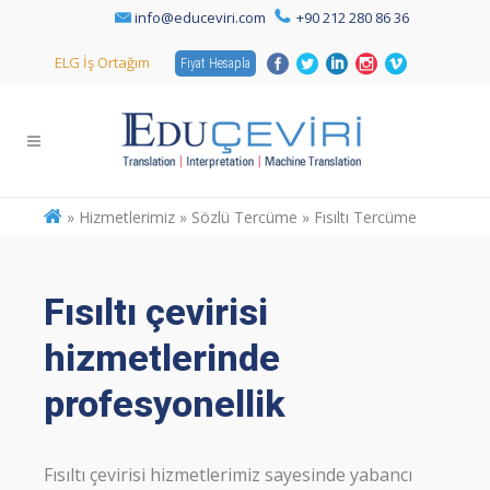
info@educeviri.com
+90 212 280 86 36
ELG İş Ortağım
Fiyat Hesapla
»
Hizmetlerimiz » Sözlü Tercüme » Fısıltı Tercüme
Fısıltı çevirisi
hizmetlerinde
profesyonellik
Fısıltı çevirisi hizmetlerimiz sayesinde yabancı