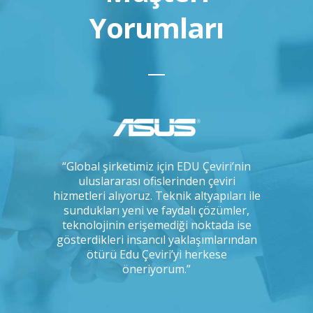
Yorumları
çok uzun
“Global şirketimiz için EDU Çeviri’nin
“IKEA ola
, arada bir
uluslararası ofislerinden çeviri
çeviri 
 ve tercüme
hizmetleri alıyoruz. Teknik altyapıları ile
yapmakt
 kadar titiz
sundukları yeni ve faydalı çözümler,
uyum
ığımı
teknolojinin erişemediği noktada ise
odaklılı
Bunu kim
gösterdikleri insancıl yaklaşımlarından
disiplin
ımıza
ötürü Edu Çeviri’yi herkese
r misiniz?”
öneriyorum.”